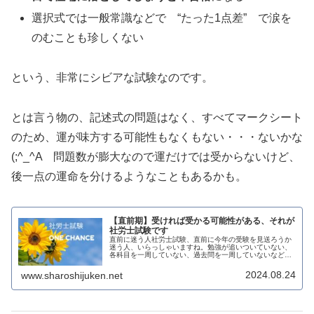
選択式では一般常識などで “たった1点差” で涙を
のむことも珍しくない
という、非常にシビアな試験なのです。
とは言う物の、記述式の問題はなく、すべてマークシート
のため、運が味方する可能性もなくもない・・・ないかな
(;^_^A 問題数が膨大なので運だけでは受からないけど、
後一点の運命を分けるようなこともあるかも。
【直前期】受ければ受かる可能性がある、それが
社労士試験です
直前に迷う人社労士試験、直前に今年の受験を見送ろうか
迷う人、いらっしゃいますね。勉強が追いついていない、
各科目を一周していない、過去問を一周していないなど、
明らかなレベル不足な方もいらっしゃるかもしれません。
ですが、受験歴数年目、２周目以降...
2024.08.24
www.sharoshijuken.net