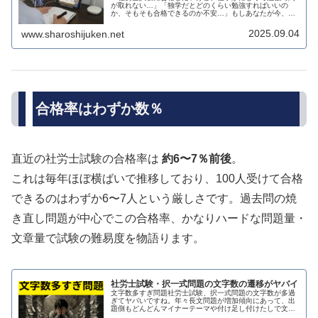
が取れない…」「独学だとどのくらい勉強すればいいの
か、そもそも合格できるのか不安…」もしあなたが今、そ
うした悩みを抱えているなら、この記事はあなたのための
ものです。私自身も会社員として働き...
2025.09.04
www.sharoshijuken.net
合格率はわずか数％
直近の社労士試験の合格率は
約6〜7％前後
。
これは毎年ほぼ横ばいで推移しており、100人受けて合格
できるのはわずか6〜7人という厳しさです。過去問の焼
き直し問題が中心でこの合格率、かなりハードな問題量・
文章量で試験の難易度を物語ります。
社労士試験・択一式問題の文字数の遷移がヤバイ
文字数多すぎ問題社労士試験、択一式問題の文字数が多過
ぎてヤバいですね。年々長文問題が増加傾向にあって、出
題側もどんどんマイナーテーマや付け足し付けたしで文字
数がかさんでいっているのは、受験生からすると厳しいで