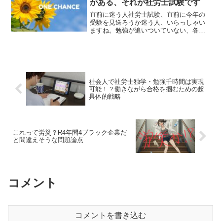
がある、それが社労士試験です
直前に迷う人社労士試験、直前に今年の
受験を見送ろうか迷う人、いらっしゃい
ますね。勉強が追いついていない、各科
目を一周していない、過去問を一周して
いないなど、明らかなレベル不足な方も
いらっしゃるかもしれません。ですが、
受験歴数年目、２周目以降...
社会人で社労士独学・勉強千時間は実現
可能！？働きながら合格を掴むための超
具体的戦略
これって労災？R4年問4ブラック企業だ
と間違えそうな問題論点
コメント
コメントを書き込む