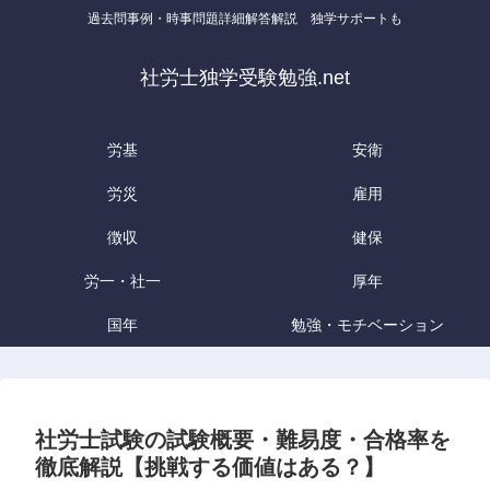
過去問事例・時事問題詳細解答解説 独学サポートも
社労士独学受験勉強.net
労基
安衛
労災
雇用
徴収
健保
労一・社一
厚年
国年
勉強・モチベーション
社労士試験の試験概要・難易度・合格率を
徹底解説【挑戦する価値はある？】