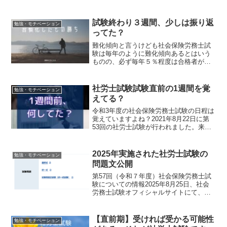
科目 をバランス良く得点する必要がある
試験です。令和7年度の試験を受験したの
であれば、早めに自己採点して弱点とな
試験終わり３週間、少しは振り返
勉強・モチベーション
ってしまっ...
ってた？
難化傾向と言うけども社会保険労務士試
験は毎年のように難化傾向あるとはいう
ものの、必ず毎年５％程度は合格者が出
ます。２０２１年・令和３年度の試験に
ついては申込者数、受験者数など数値的
なものが社会保険労務士試験センターか
社労士試験試験直前の1週間を覚
勉強・モチベーション
らの発表が無いものでわか...
えてる？
令和3年度の社会保険労務士試験の日程は
覚えていますよね？2021年8月22日に第
53回の社労士試験が行われました。来年
もまた試験を受験するかも...という方が
きっとこのブログを見ていることでしょ
う。試験内容の振り返りと合わせて、直
2025年実施された社労士試験の
勉強・モチベーション
前の1週間...
問題文公開
第57回（令和７年度）社会保険労務士試
験についての情報2025年8月25日、社会
労務士試験オフィシャルサイトにて、社
会保険労務士試験についての情報を更
新。試験問題の振り返りに使えますね。
印刷してガンガン書き込んだり、PDFか
【直前期】受ければ受かる可能性
勉強・モチベーション
ら問題文章の一部...