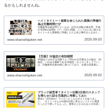
るかもしれませんね。
ヘイ！タイミー！就業を命じられた業務の準備行
為は労働時間だぜ
労働基準法過去問そういえば、社労士試験の過去問、平成
27年問6の設問A（ア）で出た問題。シンプルにXに置ける
タイミーさん業務前に準備しとけよ炎上事件まんまみたい
な論点でしたね。経営者さん、事業主さん、これはもはや
当たり前だけど、大丈夫そ？過...
2025.09.03
www.sharoshijuken.net
【労基】36協定の有効期間
36協定とは社労士試験でよく問われる労基法上の論点、36
協定。いわゆる通称である36協定（さぶろくきょうてい）
は、労働基準法第36条に基づいており、企業が従業員に残
業や休日労働を命じる際に必要となる「時間外労働・休日
労働に関する協定届」のこ...
2025.09.02
www.sharoshijuken.net
ブラック経営者？タイミー出勤3分前のスタッフ
を帰らせた話を労基的に考察してみた
最近X（旧Twitter）でバズったこんなポストがありまし
た。「タイミーさんが出勤3分前に来るというナメた態度
だったので帰ってもらった。着替えとか入れると15分前に
は来ないと開店時間に間に合わないのがわからんのか」こ