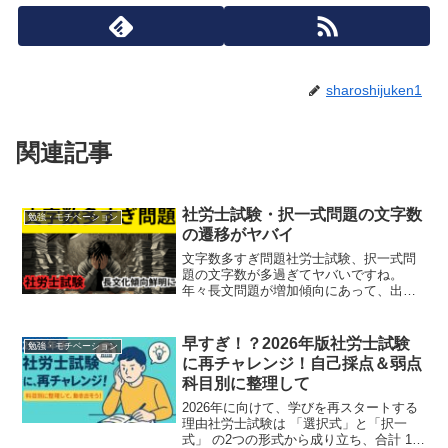
sharoshijuken1
関連記事
社労士試験・択一式問題の文字数
勉強・モチベーション
の遷移がヤバイ
文字数多すぎ問題社労士試験、択一式問
題の文字数が多過ぎてヤバいですね。
年々長文問題が増加傾向にあって、出題
側もどんどんマイナーテーマや付け足し
付けたしで文字数がかさんでいっている
のは、受験生からすると厳しいですね。
早すぎ！？2026年版社労士試験
勉強・モチベーション
読み込まなくてはいけないし...
に再チャレンジ！自己採点＆弱点
科目別に整理して
2026年に向けて、学びを再スタートする
理由社労士試験は 「選択式」と「択一
式」 の2つの形式から成り立ち、合計 10