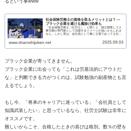
るという事www
社会保険労務士の資格を取るメリットとは？ ―
ブラック企業を避ける魔除け効果も
「社会保険労務士（社労士）」と聞くと、独立開業して人
事労務の専門家として活躍するイメージが強いかもしれま
せん。しかし実は、会社員として働く立場であっても社労
士資格を持つことには大きなメリットがあります。今回は
「独立開業」という長期的な収入ア...
2025.09.03
www.sharoshijuken.net
ブラック企業が寄ってきません。
ブラック企業に出会っても「これは労基法的にアウトだ
な」と判断できる力がつくのは、試験勉強の副産物とも言
えるでしょう。
もし今、「将来のキャリアに迷っている」「会社員として
知識武装したい」と思っているなら、社労士試験は非常に
オススメです。
難しいからこそ、合格したときの喜びは格別。数％の壁を