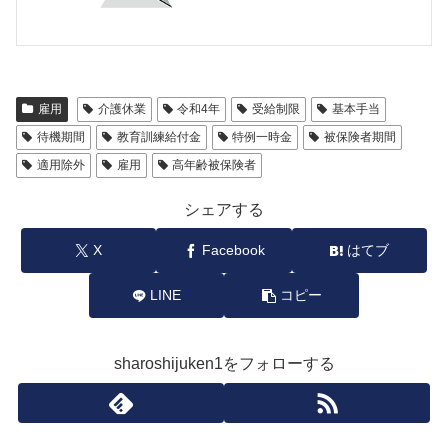
雇用
介護休業
令和4年
受給制限
基本手当
待機期間
教育訓練給付金
特例一時金
被保険者期間
適用除外
雇用
高年齢被保険者
シェアする
X
Facebook
はてブ
LINE
コピー
sharoshijuken1をフォローする