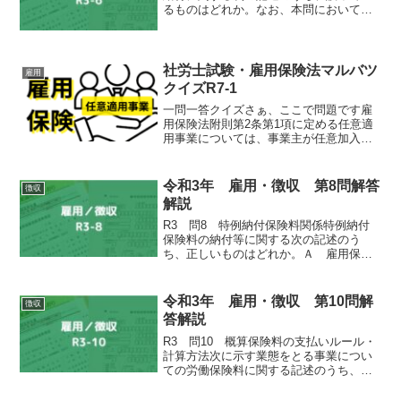
るものはどれか。なお、本問において、
「教育訓練」とは、雇用保険法第 60 条の
2 第 1 項の規定に基づき厚生労働大臣が
指定する教育訓練のことをいう。Ａ 特
定一般教...
社労士試験・雇用保険法マルバツ
雇用
クイズR7-1
一問一答クイズさぁ、ここで問題です雇
用保険法附則第2条第1項に定める任意適
用事業については、事業主が任意加入の
申請をし、厚生労働大臣の認可があった
場合、当該認可の翌日にその事業の雇用
保険に係る保険関係が成立する。マルか
令和3年 雇用・徴収 第8問解答
徴収
バツか答えは・・・×令...
解説
R3 問8 特例納付保険料関係特例納付
保険料の納付等に関する次の記述のう
ち、正しいものはどれか。Ａ 雇用保険
の被保険者となる労働者を雇い入れ、労
働者の賃金から雇用保険料負担額を控除
していたにもかかわらず、労働保険徴収
令和3年 雇用・徴収 第10問解
徴収
法第 4 条の 2 第1...
答解説
R3 問10 概算保険料の支払いルール・
計算方法次に示す業態をとる事業につい
ての労働保険料に関する記述のうち、正
しいものはどれか。なお、本問において
は、保険料の滞納はないものとし、ま