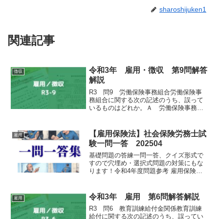
sharoshijuken1
関連記事
令和3年 雇用・徴収 第9問解答
徴収
解説
R3 問9 労働保険事務組合労働保険事
務組合に関する次の記述のうち、誤って
いるものはどれか。Ａ 労働保険事務組
合は、雇用保険に係る保険関係が成立し
ている事業にあっては、労働保険事務の
処理の委託をしている事業主ごとに雇用
【雇用保険法】社会保険労務士試
雇用
保険被保険者関係届出事...
験一問一答 202504
基礎問題の答練一問一答、クイズ形式で
すので穴埋め・選択式問題の対策にもな
ります！令和4年度問題参考 雇用保険法
一問一答（別バージョン）問1: 雇用保険
法における「失業」とは、労働の意思及
び能力を有するにもかかわらず職業に就
令和3年 雇用 第6問解答解説
雇用
くことができず、...
R3 問6 教育訓練給付金関係教育訓練
給付に関する次の記述のうち、誤ってい