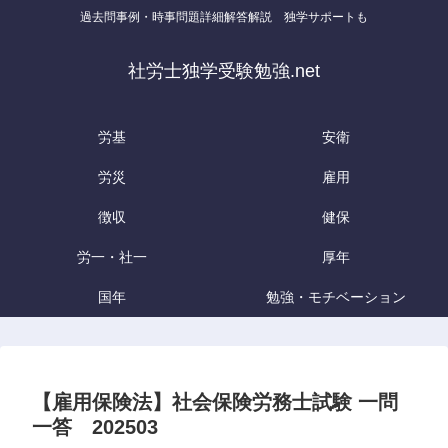
過去問事例・時事問題詳細解答解説 独学サポートも
社労士独学受験勉強.net
労基
安衛
労災
雇用
徴収
健保
労一・社一
厚年
国年
勉強・モチベーション
【雇用保険法】社会保険労務士試験 一問
一答 202503