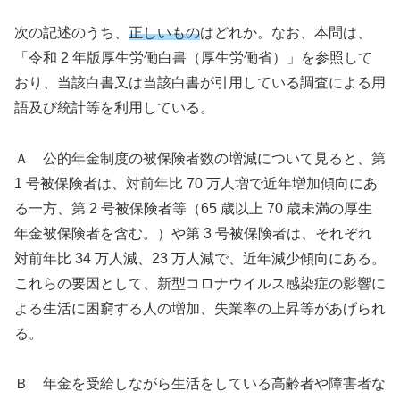
次の記述のうち、
正しいもの
はどれか。なお、本問は、
「令和 2 年版厚生労働白書（厚生労働省）」を参照して
おり、当該白書又は当該白書が引用している調査による用
語及び統計等を利用している。
Ａ 公的年金制度の被保険者数の増減について見ると、第
1 号被保険者は、対前年比 70 万人増で近年増加傾向にあ
る一方、第 2 号被保険者等（65 歳以上 70 歳未満の厚生
年金被保険者を含む。）や第 3 号被保険者は、それぞれ
対前年比 34 万人減、23 万人減で、近年減少傾向にある。
これらの要因として、新型コロナウイルス感染症の影響に
よる生活に困窮する人の増加、失業率の上昇等があげられ
る。
Ｂ 年金を受給しながら生活をしている高齢者や障害者な