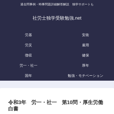
過去問事例・時事問題詳細解答解説 独学サポートも
社労士独学受験勉強.net
労基
安衛
労災
雇用
徴収
健保
労一・社一
厚年
国年
勉強・モチベーション
令和3年 労一・社一 第10問・厚生労働
白書