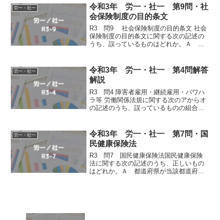
収する。Ｂ 介護認定審査会は、市町村
令和3年 労一・社一 第9問・社
労一・社一
に置かれ、介護認...
会保険制度の目的条文
R3 問9 社会保険制度の目的条文 社会
保険制度の目的条文に関する次の記述の
うち、誤っているものはどれか。Ａ 国
民健康保険法第 1 条では、「この法律
は、被保険者の疾病、負傷、出産又は死
亡に関して必要な保険給付を行い、もつ
令和3年 労一・社一 第4問解答
労一・社一
て社会保障及び国...
解説
R3 問4 障害者雇用・継続雇用・パワハ
ラ等 労働関係法規に関する次のアからオ
の記述のうち、誤っているものの組合せ
は、後記ＡからＥまでのうちどれか。
ア 障害者の雇用の促進等に関する法律
第 36 条の 2 から第 36 条の 4 までの規定
令和3年 労一・社一 第7問・国
労一・社一
に...
民健康保険法
R3 問7 国民健康保険法国民健康保険
法に関する次の記述のうち、正しいもの
はどれか。Ａ 都道府県が当該都道府県
内の市町村（特別区を含む。以下本問に
おいて同じ。）とともに行う国民健康保
険（以下本問において「都道府県等が行
う国民健康保険」という...