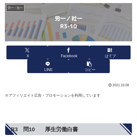
労一・社一
X
Facebook
はてブ
LINE
コピー
2021.10.08
※アフィリエイト広告・プロモーションを利用しています
R3 問10 厚生労働白書