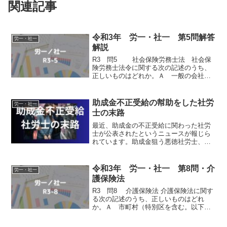
関連記事
令和3年 労一・社一 第5問解答
労一・社一
解説
R3 問5 社会保険労務士法 社会保
険労務士法令に関する次の記述のうち、
正しいものはどれか。Ａ 一般の会社の
労働社会保険事務担当者又は開業社会保
険労務士事務所の職員のように、他人に
使用され、その指揮命令のもとに事務を
助成金不正受給の幇助をした社労
労一・社一
行う場合は、社会保険...
士の末路
最近、助成金の不正受給に関わった社労
士が公表されたというニュースが報じら
れています。助成金狙う悪徳社労士、コ
ロナ禍の「雇調金バブル」で相次ぐ…３
年間で６４人が関与・刑事事件にもこの
事件では、詐欺罪で罪に問われています
令和3年 労一・社一 第8問・介
労一・社一
ね。社労士の女、コロナ雇...
護保険法
R3 問8 介護保険法 介護保険法に関す
る次の記述のうち、正しいものはどれ
か。Ａ 市町村（特別区を含む。以下本
問において同じ。）は、第 2 号被保険者
から保険料を普通徴収の方法によって徴