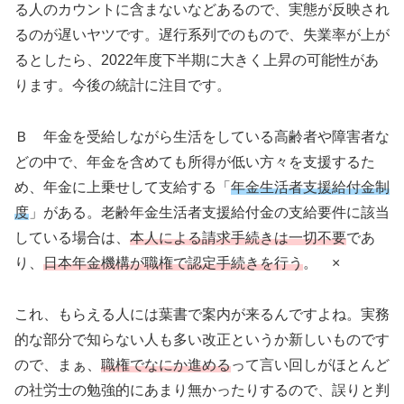
る人のカウントに含まないなどあるので、実態が反映され
るのが遅いヤツです。遅行系列でのもので、失業率が上が
るとしたら、2022年度下半期に大きく上昇の可能性があ
ります。今後の統計に注目です。
Ｂ 年金を受給しながら生活をしている高齢者や障害者な
どの中で、年金を含めても所得が低い方々を支援するた
め、年金に上乗せして支給する「
年金生活者支援給付金制
度
」がある。老齢年金生活者支援給付金の支給要件に該当
している場合は、
本人による請求手続きは一切不要
であ
り、
日本年金機構が職権で認定手続きを行う
。 ×
これ、もらえる人には葉書で案内が来るんですよね。実務
的な部分で知らない人も多い改正というか新しいものです
ので、まぁ、
職権でなにか進める
って言い回しがほとんど
の社労士の勉強的にあまり無かったりするので、誤りと判