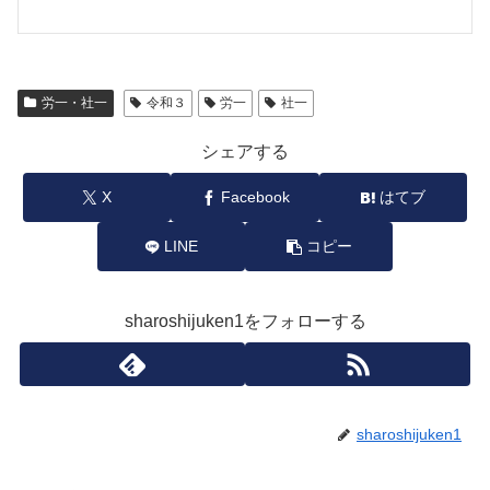
労一・社一
令和３
労一
社一
シェアする
X
Facebook
はてブ
LINE
コピー
sharoshijuken1をフォローする
sharoshijuken1