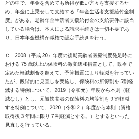
どの中で、年金を含めても所得が低い方々を支援するた
め、年金に上乗せして支給する「年金生活者支援給付金制
度」がある。老齢年金生活者支援給付金の支給要件に該当
している場合は、本人による請求手続きは一切不要であ
り、日本年金機構が職権で認定手続きを行う。
Ｃ 2008（平成 20）年度の後期高齢者医療制度発足時に
おける 75 歳以上の保険料の激変緩和措置として、政令で
定めた軽減割合を超えて、予算措置により軽減を行ってい
たが、段階的に見直しを実施し、保険料の所得割を 5割軽
減する特例について、2019（令和元）年度から本則（軽
減なし）とし、元被扶養者の保険料の均等割を 9 割軽減
する特例について、2020（令和 2 ）年度から本則（資格
取得後 3 年間に限り 7 割軽減とする。）とするといった
見直しを行っている。