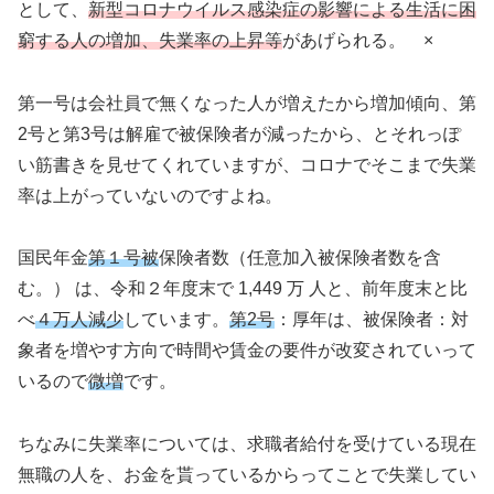
として、
新型コロナウイルス感染症の影響による生活に困
窮する人の増加、失業率の上昇等
があげられる。 ×
第一号は会社員で無くなった人が増えたから増加傾向、第
2号と第3号は解雇で被保険者が減ったから、とそれっぽ
い筋書きを見せてくれていますが、コロナでそこまで失業
率は上がっていないのですよね。
国民年金
第１号被
保険者数（任意加入被保険者数を含
む。） は、令和２年度末で 1,449 万 人と、前年度末と比
べ
４万人減少
しています。
第2号
：厚年は、被保険者：対
象者を増やす方向で時間や賃金の要件が改変されていって
いるので
微増
です。
ちなみに失業率については、求職者給付を受けている現在
無職の人を、お金を貰っているからってことで失業してい