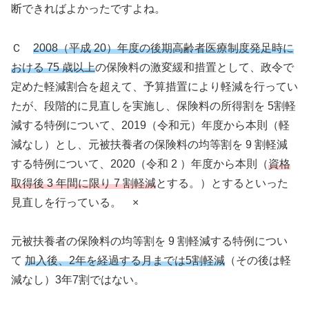
断できればよかったですよね。
Ｃ
2008（平成 20）年度の後期高齢者医療制度発足時に
おける 75 歳以上
の保険料の激変緩和措置として、政令で
定めた軽減割合を超えて、予算措置により軽減を行ってい
たが、段階的に見直しを実施し、保険料の所得割を 5割軽
減する特例について、2019（令和元）年度から本則（軽
減なし）とし、元被扶養者の保険料の均等割を 9 割軽減
する特例について、2020（令和 2 ）年度から本則（
資格
取得後 3 年間に限り 7 割軽減
とする。）とするといった
見直しを行っている。 ×
元被扶養者の保険料の均等割を 9 割軽減する特例につい
て
加入後、2年を経過する月まで
は5割軽減
（その後は軽
減なし）3年7割ではない。