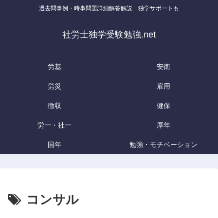
過去問事例・時事問題詳細解答解説 独学サポートも
社労士独学受験勉強.net
労基
安衛
労災
雇用
徴収
健保
労一・社一
厚年
国年
勉強・モチベーション
コンサル